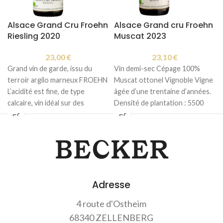
Alsace Grand Cru Froehn
Alsace Grand cru Froehn
Riesling 2020
Muscat 2023
23,00
€
23,10
€
Grand vin de garde, issu du
Vin demi-sec Cépage 100%
terroir argilo marneux FROEHN
Muscat ottonel Vignoble Vigne
L’acidité est fine, de type
âgée d’une trentaine d’années.
calcaire, vin idéal sur des
Densité de plantation : 5500
poissons.
pieds/ha. Travail du
Adresse
4 route d'Ostheim
68340 ZELLENBERG