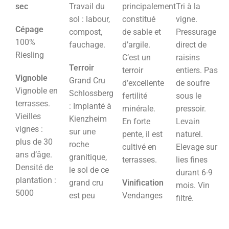
sec
Travail du
principalement
Tri à la
sol : labour,
constitué
vigne.
Cépage
compost,
de sable et
Pressurage
100%
fauchage.
d’argile.
direct de
Riesling
C’est un
raisins
Terroir
terroir
entiers. Pas
Vignoble
Grand Cru
d’excellente
de soufre
Vignoble en
Schlossberg
fertilité
sous le
terrasses.
: Implanté à
minérale.
pressoir.
Vieilles
Kienzheim
En forte
Levain
vignes :
sur une
pente, il est
naturel.
plus de 30
roche
cultivé en
Elevage sur
ans d’âge.
granitique,
terrasses.
lies fines
Densité de
le sol de ce
durant 6-9
plantation :
grand cru
Vinification
mois. Vin
5000
est peu
Vendanges
filtré.