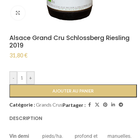
Click to enlarge
Alsace Grand Cru Schlossberg Riesling
2019
31,80
€
-
+
AJOUTER AU PANIER
Catégorie :
Grands Crus
Partager :
DESCRIPTION
Vin demi
pieds/ha.
profond et
manuelles.