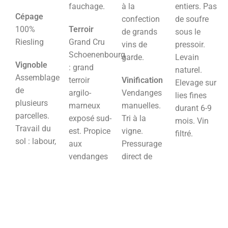
fauchage.
à la
entiers. Pas
Cépage
confection
de soufre
100%
Terroir
de grands
sous le
Riesling
Grand Cru
vins de
pressoir.
Schoenenbourg
garde.
Levain
Vignoble
: grand
naturel.
Assemblage
terroir
Vinification
Elevage sur
de
argilo-
Vendanges
lies fines
plusieurs
marneux
manuelles.
durant 6-9
parcelles.
exposé sud-
Tri à la
mois. Vin
Travail du
est. Propice
vigne.
filtré.
sol : labour,
aux
Pressurage
vendanges
direct de