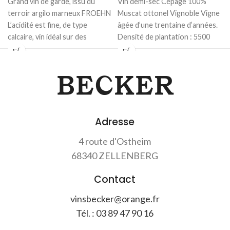
Grand vin de garde, issu du
Vin demi-sec Cépage 100%
terroir argilo marneux FROEHN
Muscat ottonel Vignoble Vigne
L’acidité est fine, de type
âgée d’une trentaine d’années.
calcaire, vin idéal sur des
Densité de plantation : 5500
poissons.
pieds/ha. Travail du
Adresse
4 route d'Ostheim
68340 ZELLENBERG
Contact
vinsbecker@orange.fr
Tél. : 03 89 47 90 16