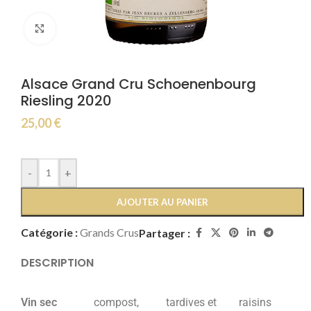
Click to enlarge
Alsace Grand Cru Schoenenbourg
Riesling 2020
25,00
€
-
+
AJOUTER AU PANIER
Catégorie :
Grands Crus
Partager :
DESCRIPTION
Vin sec
compost,
tardives et
raisins